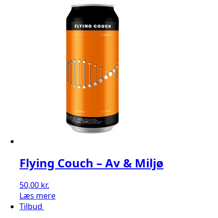
Flying Couch – Av & Miljø
50,00
kr.
Læs mere
Tilbud