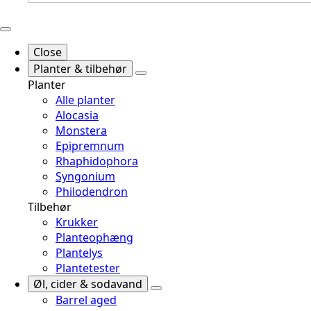
Close
Planter & tilbehør
Planter
Alle planter
Alocasia
Monstera
Epipremnum
Rhaphidophora
Syngonium
Philodendron
Tilbehør
Krukker
Planteophæng
Plantelys
Plantetester
Øl, cider & sodavand
Barrel aged