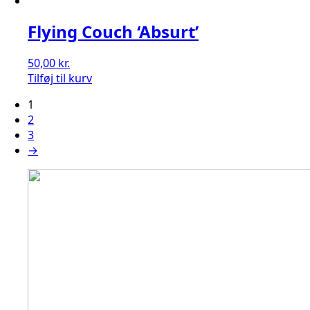
Flying Couch ‘Absurt’
50,00
kr.
Tilføj til kurv
1
2
3
→