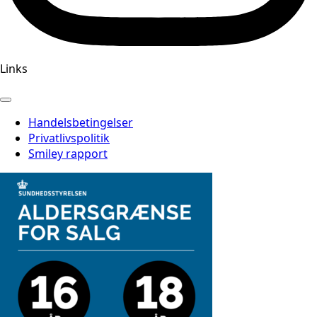
Links
Handelsbetingelser
Privatlivspolitik
Smiley rapport