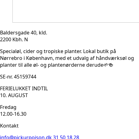
Baldersgade 40, kld.
2200 Kbh. N
Specialøl, cider og tropiske planter. Lokal butik på
Nørrebro i København, med et udvalg af håndværksøl og
planter til alle øl- og plantenørderne derude🌱🍻
SE-nr. 45159744
FERIELUKKET INDTIL
10. AUGUST
Fredag
12.00-16.30
Kontakt
info@pickurpoison.dk
31 50 18 28