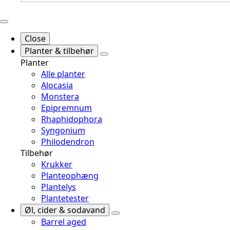
Close
Planter & tilbehør
Planter
Alle planter
Alocasia
Monstera
Epipremnum
Rhaphidophora
Syngonium
Philodendron
Tilbehør
Krukker
Planteophæng
Plantelys
Plantetester
Øl, cider & sodavand
Barrel aged