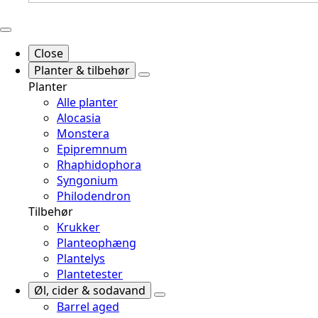
Close
Planter & tilbehør
Planter
Alle planter
Alocasia
Monstera
Epipremnum
Rhaphidophora
Syngonium
Philodendron
Tilbehør
Krukker
Planteophæng
Plantelys
Plantetester
Øl, cider & sodavand
Barrel aged