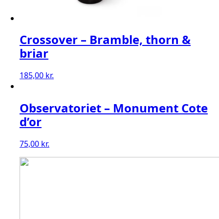
Crossover – Bramble, thorn &
briar
185,00
kr.
Observatoriet – Monument Cote
d’or
75,00
kr.