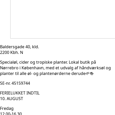
Baldersgade 40, kld.
2200 Kbh. N
Specialøl, cider og tropiske planter. Lokal butik på
Nørrebro i København, med et udvalg af håndværksøl og
planter til alle øl- og plantenørderne derude🌱🍻
SE-nr. 45159744
FERIELUKKET INDTIL
10. AUGUST
Fredag
12.00-16.30