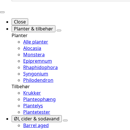
Close
Planter & tilbehør
Planter
Alle planter
Alocasia
Monstera
Epipremnum
Rhaphidophora
Syngonium
Philodendron
Tilbehør
Krukker
Planteophæng
Plantelys
Plantetester
Øl, cider & sodavand
Barrel aged