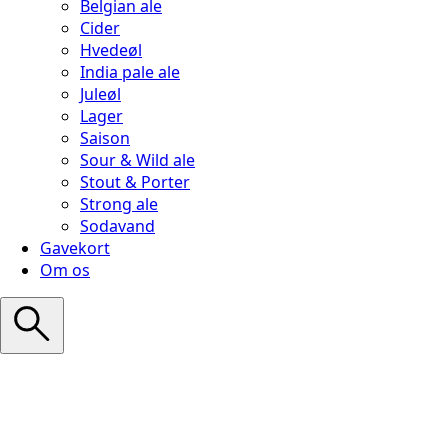
Belgian ale
Cider
Hvedeøl
India pale ale
Juleøl
Lager
Saison
Sour & Wild ale
Stout & Porter
Strong ale
Sodavand
Gavekort
Om os
Search
for: