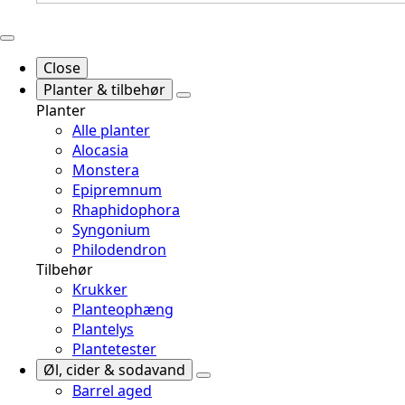
Close
Planter & tilbehør
Planter
Alle planter
Alocasia
Monstera
Epipremnum
Rhaphidophora
Syngonium
Philodendron
Tilbehør
Krukker
Planteophæng
Plantelys
Plantetester
Øl, cider & sodavand
Barrel aged