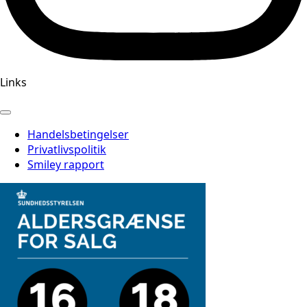
Links
Handelsbetingelser
Privatlivspolitik
Smiley rapport