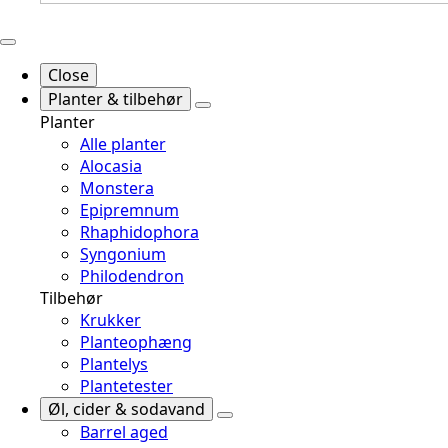
Close
Planter & tilbehør
Planter
Alle planter
Alocasia
Monstera
Epipremnum
Rhaphidophora
Syngonium
Philodendron
Tilbehør
Krukker
Planteophæng
Plantelys
Plantetester
Øl, cider & sodavand
Barrel aged