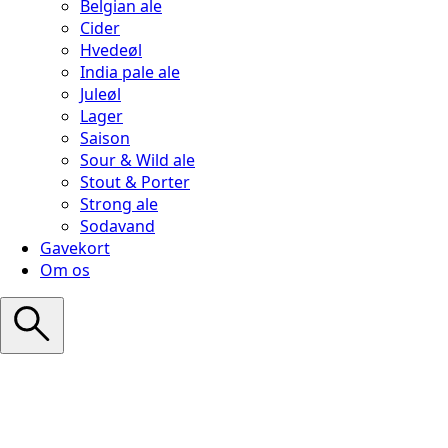
Belgian ale
Cider
Hvedeøl
India pale ale
Juleøl
Lager
Saison
Sour & Wild ale
Stout & Porter
Strong ale
Sodavand
Gavekort
Om os
Search
for: