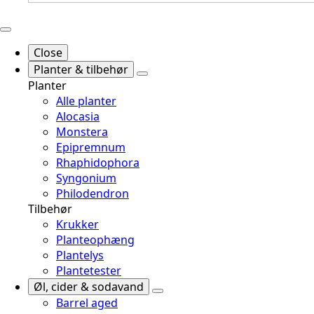
Close
Planter & tilbehør
Planter
Alle planter
Alocasia
Monstera
Epipremnum
Rhaphidophora
Syngonium
Philodendron
Tilbehør
Krukker
Planteophæng
Plantelys
Plantetester
Øl, cider & sodavand
Barrel aged