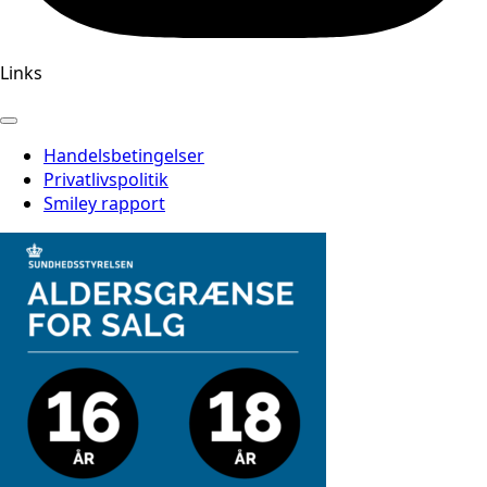
Links
Handelsbetingelser
Privatlivspolitik
Smiley rapport