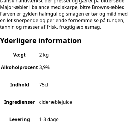
Dansk håndværkscider presset og gæret på bittersøde
Major-æbler i balance med skarpe, bitre Browns-æbler.
Farven er gylden halmgul og smagen er tør og mild med
en let snerpende og perlende fornemmelse på tungen,
tannin og masser af frisk, frugtig æblesmag.
Yderligere information
Vægt
2 kg
Alkoholprocent
3,9%
Indhold
75cl
Ingredienser
cideræblejuice
Levering
1-3 dage