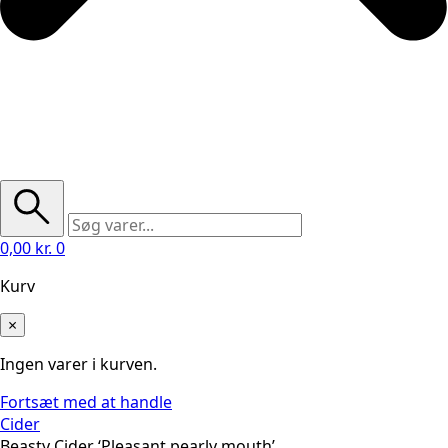
0,00
kr.
0
Kurv
×
Ingen varer i kurven.
Fortsæt med at handle
Cider
Beasty Cider ‘Pleasant pearly mouth’