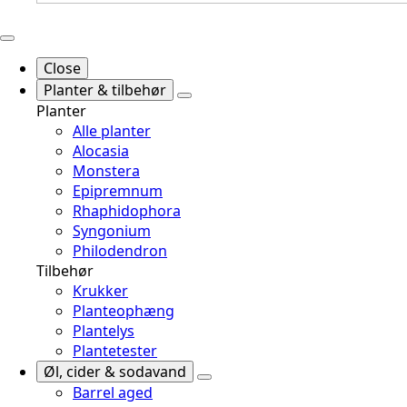
Close
Planter & tilbehør
Planter
Alle planter
Alocasia
Monstera
Epipremnum
Rhaphidophora
Syngonium
Philodendron
Tilbehør
Krukker
Planteophæng
Plantelys
Plantetester
Øl, cider & sodavand
Barrel aged