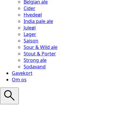
Belgian ale
Cider
Hvedeøl
India pale ale
Juleøl
Lager
Saison
Sour & Wild ale
Stout & Porter
Strong ale
Sodavand
Gavekort
Om os
Search
for: