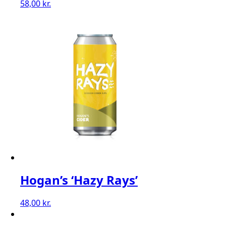
58,00
kr.
Hogan’s ‘Hazy Rays’
48,00
kr.