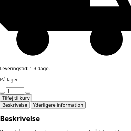
Leveringstid: 1-3 dage.
På lager
Beasty
Cider
Tilføj til kurv
'Pleasant
Beskrivelse
Yderligere information
pearly
mouth'
Beskrivelse
antal