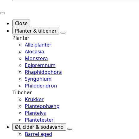
Close
Planter & tilbehør
Planter
Alle planter
Alocasia
Monstera
Epipremnum
Rhaphidophora
Syngonium
Philodendron
Tilbehør
Krukker
Planteophæng
Plantelys
Plantetester
Øl, cider & sodavand
Barrel aged