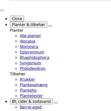
Close
Planter & tilbehør
Planter
Alle planter
Alocasia
Monstera
Epipremnum
Rhaphidophora
Syngonium
Philodendron
Tilbehør
Krukker
Planteophæng
Plantelys
Plantetester
Øl, cider & sodavand
Barrel aged