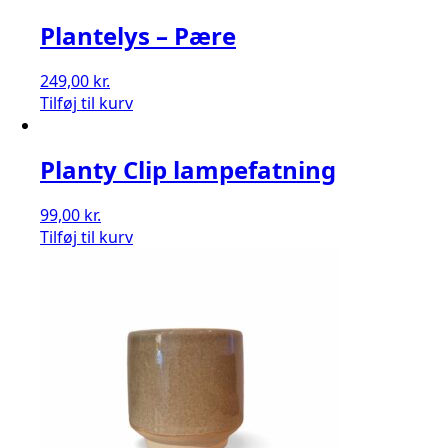
Plantelys – Pære
249,00
kr.
Tilføj til kurv
Planty Clip lampefatning
99,00
kr.
Tilføj til kurv