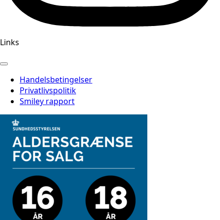
Links
Handelsbetingelser
Privatlivspolitik
Smiley rapport