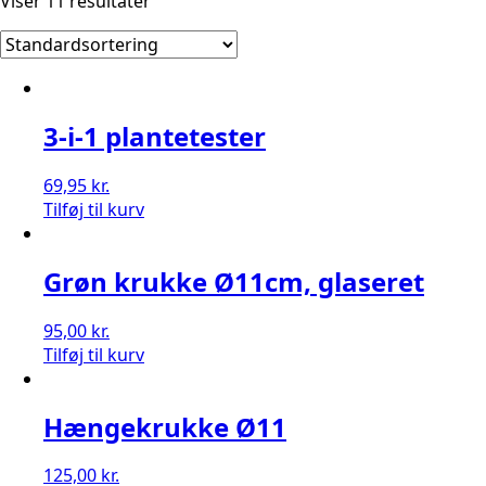
Viser 11 resultater
3-i-1 plantetester
69,95
kr.
Tilføj til kurv
Grøn krukke Ø11cm, glaseret
95,00
kr.
Tilføj til kurv
Hængekrukke Ø11
125,00
kr.