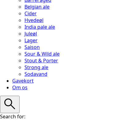
Belgian ale
Cider
Hvedeøl
India pale ale
Juleøl
Lager
Saison
Sour & Wild ale
Stout & Porter
Strong ale
Sodavand
Gavekort
Om os
Search for: