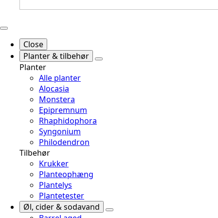
Close
Planter & tilbehør
Planter
Alle planter
Alocasia
Monstera
Epipremnum
Rhaphidophora
Syngonium
Philodendron
Tilbehør
Krukker
Planteophæng
Plantelys
Plantetester
Øl, cider & sodavand
Barrel aged