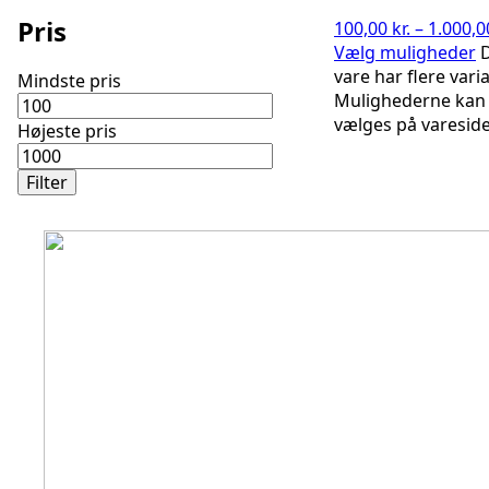
Pris
100,00
kr.
–
1.000,
Vælg muligheder
vare har flere varia
Mindste pris
Mulighederne kan
vælges på varesid
Højeste pris
Filter