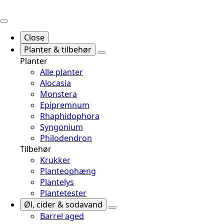
Close
Planter & tilbehør
Planter
Alle planter
Alocasia
Monstera
Epipremnum
Rhaphidophora
Syngonium
Philodendron
Tilbehør
Krukker
Planteophæng
Plantelys
Plantetester
Øl, cider & sodavand
Barrel aged