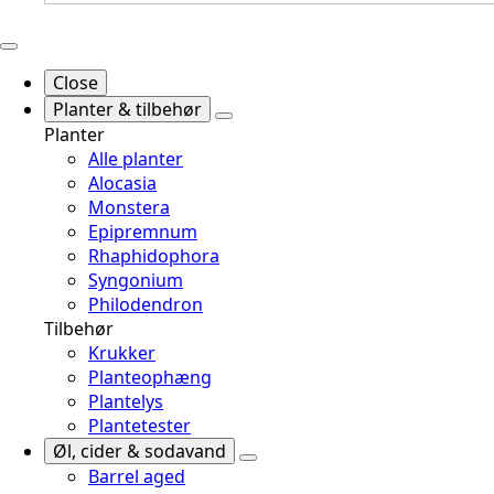
Close
Planter & tilbehør
Planter
Alle planter
Alocasia
Monstera
Epipremnum
Rhaphidophora
Syngonium
Philodendron
Tilbehør
Krukker
Planteophæng
Plantelys
Plantetester
Øl, cider & sodavand
Barrel aged