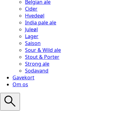
Belgian ale
Cider
Hvedeøl
India pale ale
Juleøl
Lager
Saison
Sour & Wild ale
Stout & Porter
Strong ale
Sodavand
Gavekort
Om os
Search
for: